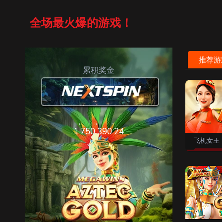
5
7
全场最火爆的游戏！
0
3
6
9
推荐游
2
2
5
累积奖金
3
8
4
1
5
4
6
6
7
9
8
,
,
.
0
2
9
1
7
5
0
3
9
1
5
0
8
飞机女王