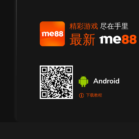
精彩游戏
尽在手里
最新
下载教程