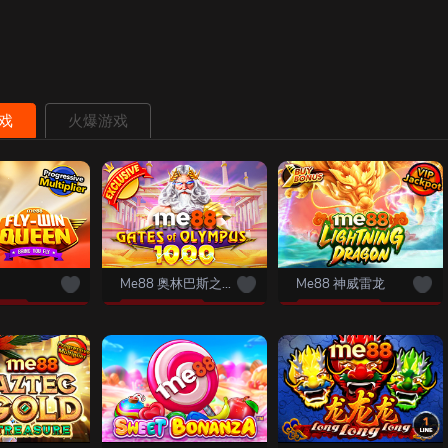
戏
火爆游戏
Me88 奥林巴斯之门 1000
Me88 神威雷龙