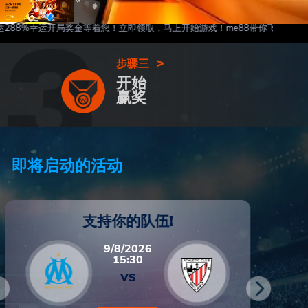
！立即领取，马上开始游戏！me88带你飞！
>
步骤三
开始
赢奖
即将启动的活动
支持你的队伍!
9/8/2026
15:30
VS